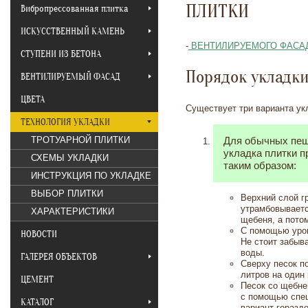
ПЛИТКИ
Вибропрессованная плитка
ИСКУССТВЕННЫЙ КАМЕНЬ
-
ВЕНТИЛИРУЕМОГО ФАСА
СТУПЕНИ ИЗ БЕТОНА
Порядок укладк
ВЕНТИЛИРУЕМЫЙ ФАСАД
ЦВЕТА
Существует три варианта ук
ТЕХНОЛОГИЯ УКЛАДКИ
ТРОТУАРНОЙ ПЛИТКИ
Для обычных пеш
укладка плитки п
СХЕМЫ УКЛАДКИ
таким образом:
ИНСТРУКЦИЯ ПО УКЛАДКЕ
ВЫБОР ПЛИТКИ
Верхний слой г
утрамбовываетс
ХАРАКТЕРИСТИКИ
щебеня, а потом
С помощью уров
НОВОСТИ
Не стоит забыв
воды.
ГАЛЕРЕЯ ОБЪЕКТОВ
Сверху песок п
литров на один
ЦЕМЕНТ
Песок со щебне
с помощью спец
КАТАЛОГ
вариант гораздо