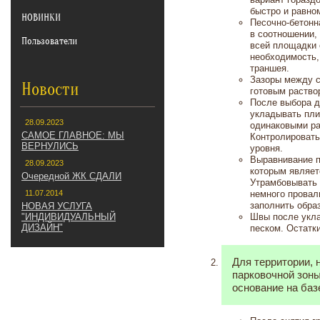
быстро и равно
НОВИНКИ
Песочно-бетонн
в соотношении,
Пользователи
всей площадки 
необходимость,
траншея.
Зазоры между с
Новости
готовым раство
После выбора д
укладывать плит
28.09.2023
одинаковыми р
САМОЕ ГЛАВНОЕ: МЫ
Контролировать
ВЕРНУЛИСЬ
уровня.
Выравнивание п
28.09.2023
которым являет
Очередной ЖК СДАЛИ
Утрамбовывать 
11.07.2014
немного провал
заполнить обра
НОВАЯ УСЛУГА
"ИНДИВИДУАЛЬНЫЙ
Швы после укл
ДИЗАЙН"
песком. Остатк
НАПИШИТЕ НАМ
Для территории, 
парковочной зон
основание на баз