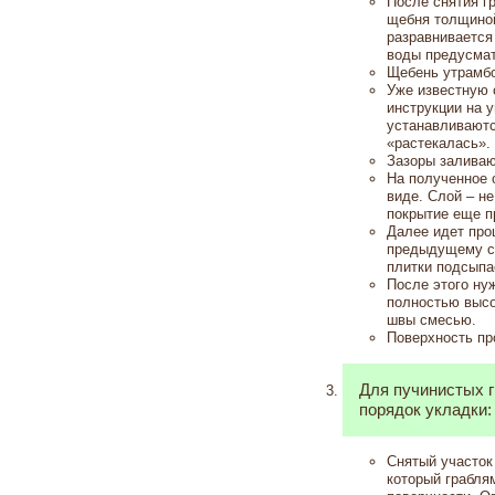
После снятия г
щебня толщиной
разравнивается
воды предусмат
Щебень утрамбо
Уже известную 
инструкции на у
устанавливаютс
«растекалась».
Зазоры заливаю
На полученное 
виде. Слой – не
покрытие еще п
Далее идет про
предыдущему сп
плитки подсыпае
После этого нуж
полностью высо
швы смесью.
Поверхность пр
Для пучинистых 
порядок укладки:
Снятый участок
который грабля