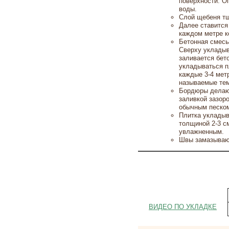
поверхности. О
воды.
Слой щебеня тщ
Далее ставится
каждом метре 
Бетонная смесь
Сверху укладыв
заливается бет
укладываться п
каждые 3-4 мет
называемые те
Бордюры делают
заливкой зазор
обычным песко
Плитка укладыв
толщиной 2-3 с
увлажненным.
Швы замазывают
ВИДЕО ПО УКЛАДКЕ