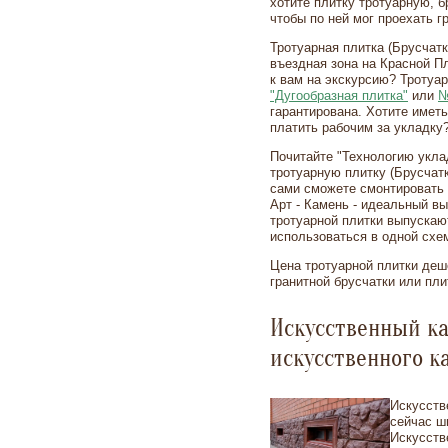
хотите плитку тротуарную, б
чтобы по ней мог проехать
Тротуарная плитка (Брусчат
въездная зона на Красной П
к вам на экскурсию? Тротуар
"Дугообразная плитка"
или
№
гарантирована. Хотите иметь
платить рабочим за укладку
Почитайте "Технологию укла
тротуарную плитку (Брусчатк
сами сможете смонтировать 
Арт - Камень - идеальный вы
тротуарной плитки выпускают
использоваться в одной схе
Цена тротуарной плитки деш
гранитной брусчатки или пли
Искусственный к
искусственного к
Искусств
сейчас ш
Искусств