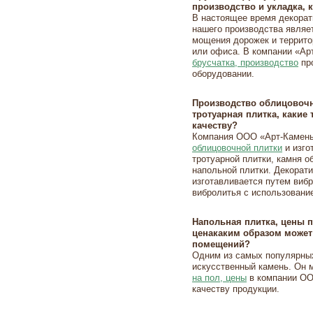
производство и укладка, 
В настоящее время декорат
нашего производства явля
мощения дорожек и территор
или офиса. В компании «Ар
брусчатка, производство
пр
оборудовании.
Производство облицовочно
тротуарная плитка, какие
качеству?
Компания ООО «Арт-Камен
облицовочной плитки
и изго
тротуарной плитки, камня о
напольной плитки. Декорат
изготавливается путем виб
вибролитья с использован
Напольная плитка, цены 
ценакаким образом может
помещений?
Одним из самых популярны
искусственный камень. Он м
на пол, цены
в компании ОО
качеству продукции.