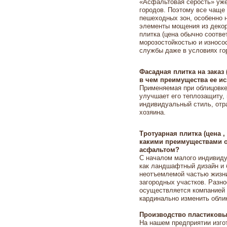
«Асфальтовая серость» уже
городов. Поэтому все чаще 
пешеходных зон, особенно 
элементы мощения из декор
плитка (цена обычно соотве
морозостойкостью и износо
службы даже в условиях го
Фасадная плитка на заказ 
в чем преимущества ее и
Применяемая при облицовке
улучшает его теплозащиту, 
индивидуальный стиль, отр
хозяина.
Тротуарная плитка (цена 
какими преимуществами о
асфальтом?
C началом малого индивиду
как ландшафтный дизайн и 
неотъемлемой частью жизни
загородных участков. Разн
осуществляется компанией
кардинально изменить облик
Производство пластиковы
На нашем предприятии изг