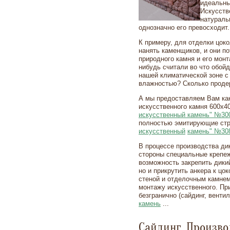
идеальны
Искусств
натураль
однозначно его превосходит.
К примеру, для отделки цок
нанять каменщиков, и они по
природного камня и его монт
нибудь считали во что обой
нашей климатической зоне 
влажностью? Сколько проде
А мы предоставляем Вам как
искусственного камня 600х4
искусственный камень" №30
полностью эмитирующие стр
искусственный
камень" №30
В процессе производства ди
стороны специальные крепеж
возможность закрепить дикий
но и прикрутить анкера к цо
стеной и отделочным камнем
монтажу искусственного. Пр
безгранично (сайдинг, венти
камень
...
Сайдинг. Произво