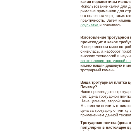
какие перспективы испол
Использование камня для д
римляне применяли для стр
его полезных черт, таких ка
практичность. Затем камен
брусчатка
и появилась.
Изготовление тротуарной
происходит и какое требу
В современном мире потреб
снизилась, а наоборот при
высоких технологий и науч
изготовление тротуарной пл
камню нашли дешевую и мен
тротуарный камень.
Ваша тротуарная плитка ц
Почему?
Наше производство тротуар
лет. Цена тротуарной плитк
Цена цемента, второй: цена
Мы смогли снизить стоимос
цена за тротуарную плитку 
применением данной технол
Тротуарная плитка (цена 
популярно в настоящее в