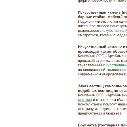
форме поверхности и геоме
Искусственный камень (п
барные стойки, мебель) п
Подоконники являются одн
интерьера любого помещени
использовать
искусственный
смотреться, камень облада
Искусственный камень: из
происходит каким образо
Компания ООО «Арт-Камень
продажей строительных мат
качественный
искусственный
по специальной технологии,
современном оборудовании,
Заказ лестниц консольног
подобных лестниц по сра
Компания ООО «Арт-Камень
лестниц
и стоек к ним (баля
Консультанты помогут наш
лестницу для дома, с точки
предпочтений и бюджета.
Брусчатка (тротуарная пли