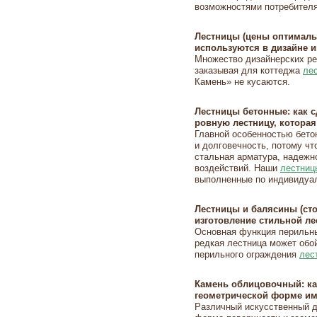
возможностями потребителя
Лестницы (цены оптималь
используются в дизайне 
Множество дизайнерских р
заказывая для коттеджа
ле
Камень» не кусаются.
Лестницы бетонные: как с
ровную лестницу, которая
Главной особенностью бето
и долговечность, потому что
стальная арматура, надеж
воздействий. Наши
лестниц
выполненные по индивидуал
Лестницы и балясины (сто
изготовление стильной л
Основная функция перильны
редкая лестница может обой
перильного ограждения
лес
Камень облицовочный: ка
геометрической форме им
Различный искусственный д