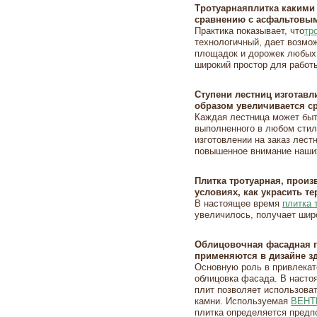
Тротуарнаяплитка какими
сравнению с асфальтовы
Практика показывает, что
тр
технологичный, дает возмо
площадок и дорожек любых
широкий простор для работ
Ступени лестниц изготавл
образом увеличивается с
Каждая лестница может бы
выполненного в любом стил
изготовлении на заказ лес
повышенное внимание наши
Плитка тротуарная, произ
условиях, как украсить т
В настоящее время
плитка 
увеличилось, получает шир
Облицовочная фасадная п
применяются в дизайне з
Основную роль в привлекат
облицовка фасада. В наст
плит позволяет использоват
камни. Используемая
ВЕНТ
плитка определяется пред