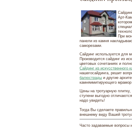
Сайдинг
Арт-Кам
которо
специа
техноло
При мон
панели из камня накладываю
саморезами.
Сайдинг используется для 
Производится сайдинг из ис
цветовых сочетаниях и полн
Сайдинг из искусственного 
нашегосайдинга, решит вопр
балюстрады
и другие архите
камняимитирующего мрамор п
Цены на тротуарную плитку,
ступени выгодно отличаются
надо увидеть!
Тогда Вы сделаете правильн
внешнему виду Вашей тротуа
Часто задаваемые вопросы и