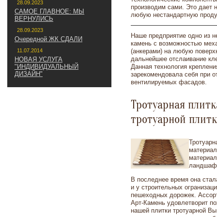
28.09.2023
производим сами. Это дает 
САМОЕ ГЛАВНОЕ: МЫ
любую нестандартную проду
ВЕРНУЛИСЬ
28.09.2023
Наше предприятие одно из 
Очередной ЖК СДАЛИ
камень с возможностью меха
11.07.2014
(анкерами) на любую поверх
дальнейшее отслаивание кл
НОВАЯ УСЛУГА
"ИНДИВИДУАЛЬНЫЙ
Данная технология креплени
ДИЗАЙН"
зарекомендовала себя при о
НАПИШИТЕ НАМ
вентилируемых фасадов.
Тротуарная плитк
тротуарной плит
Тротуарн
материал
материал
ландшафт
В последнее время она стал
и у строительных огранизац
пешеходных дорожек. Ассорт
Арт-Камень удовлетворит п
нашей плитки тротуарной В