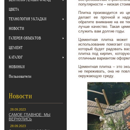
популярности – низкая стои
ЦВЕТА
Плитка производится из це
делает ее прочной и над
ТЕХНОЛОГИЯ УКЛАДКИ
обратите внимание на ее те
лучше качество. Такая цеме
НОВОСТИ
служить вам долгие годы.
ГАЛЕРЕЯ ОБЪЕКТОВ
Цементная плитка может
использование помогает со
ЦЕМЕНТ
который будет радовать вас
плитка под кирпич, котору
КАТАЛОГ
отличным вариантом оформл
НОВИНКИ
Цементная плитка – это эк
не переживать, она не повл
окружающую среду.
Пользователи
Новости
28.09.2023
САМОЕ ГЛАВНОЕ: МЫ
ВЕРНУЛИСЬ
28.09.2023